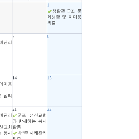
1
생활관 D조 문
화생활 및 이미용
외출
7
8
사례관리
14
15
이미용
표 심리
21
22
사례관리
군포 성산교회
와 함께하는 봉사
산교회
활동
는 봉사
박*주 사례관리
외출