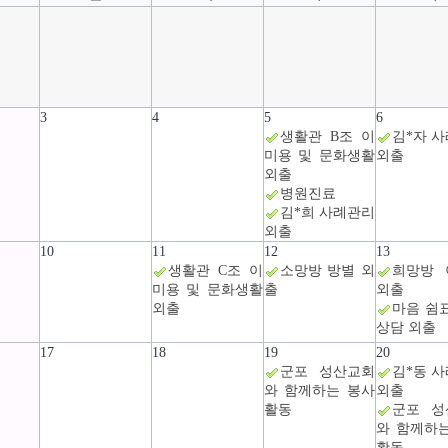
3
4
5
6
생활관 B조 이
김*자 
미용 및 문화생활
외출
외출
병원진료
김*희 사례관리
외출
10
11
12
13
생활관 C조 이
소망방 방별 외
희망방 
미용 및 문화생활
출
외출
외출
마음 쉼
상담 외출
17
18
19
20
군포 성산교회
김*동 
와 함께하는 봉사
외출
활동
군포 성
와 함께하
활동