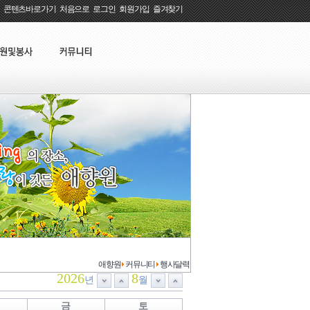
콘텐츠바로가기
:
처음으로
:
로그인
:
회원가입
:
즐겨찾기
애향원
커뮤니티
행사달력
2026
8
년
월
금
토