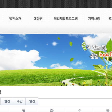
월
화
수
목