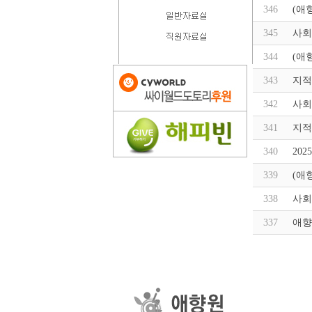
346
(애
345
사회
344
(애
343
지적
342
사회
341
지적
340
20
339
(애
338
사회
337
애향