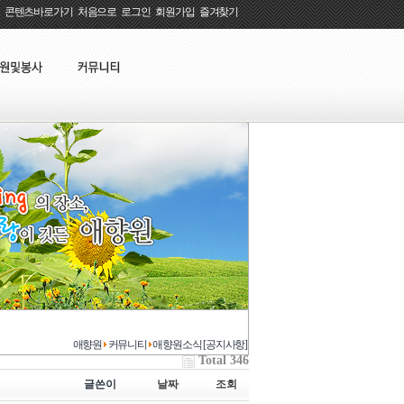
콘텐츠바로가기
:
처음으로
:
로그인
:
회원가입
:
즐겨찾기
애향원
커뮤니티
애향원소식 [공지사항]
Total 346
글쓴이
날짜
조회