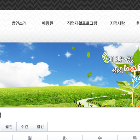
월
화
수
목