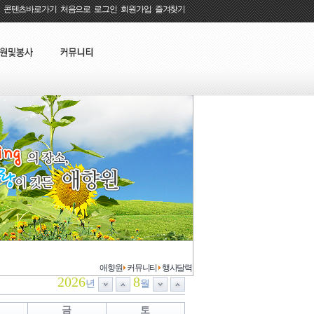
콘텐츠바로가기
:
처음으로
:
로그인
:
회원가입
:
즐겨찾기
애향원
커뮤니티
행사달력
2026
8
년
월
금
토