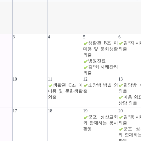
3
4
5
6
생활관 B조 이
김*자 
미용 및 문화생활
외출
외출
병원진료
김*희 사례관리
외출
10
11
12
13
생활관 C조 이
소망방 방별 외
희망방 
미용 및 문화생활
출
외출
외출
마음 쉼
상담 외출
17
18
19
20
군포 성산교회
김*동 
와 함께하는 봉사
외출
활동
군포 성
와 함께하
활동