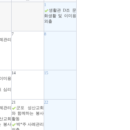
1
생활관 D조 문
화생활 및 이미용
외출
7
8
사례관리
14
15
이미용
표 심리
21
22
사례관리
군포 성산교회
와 함께하는 봉사
산교회
활동
는 봉사
박*주 사례관리
외출