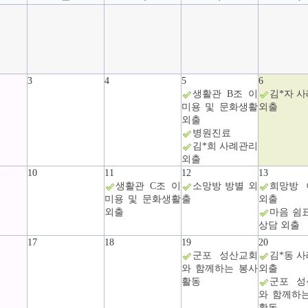
3
4
5
6
생활관 B조 이
김*자 
미용 및 문화생활
외출
외출
병원진료
김*희 사례관리
외출
10
11
12
13
생활관 C조 이
소망방 방별 외
희망방 
미용 및 문화생활
출
외출
외출
마음 쉼
상담 외출
17
18
19
20
군포 성산교회
김*동 
와 함께하는 봉사
외출
활동
군포 성
와 함께하
활동