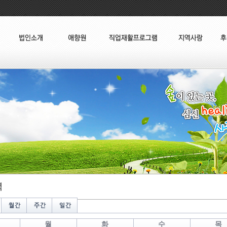
월
화
수
목