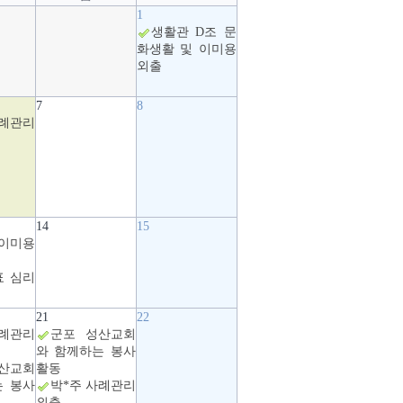
1
생활관 D조 문
화생활 및 이미용
외출
7
8
사례관리
14
15
이미용
표 심리
21
22
사례관리
군포 성산교회
와 함께하는 봉사
산교회
활동
는 봉사
박*주 사례관리
외출