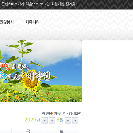
콘텐츠바로가기
:
처음으로
:
로그인
:
회원가입
:
즐겨찾기
애향원
커뮤니티
행사달력
2026
8
년
월
금
토