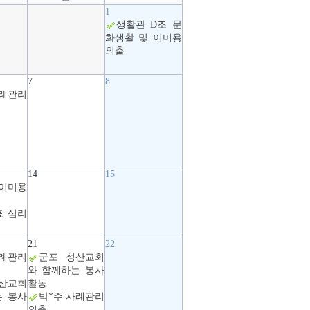
1
생활관 D조 문
화생활 및 이미용
외출
7
8
사례관리
14
15
이미용
표 심리
21
22
사례관리
군포 성산교회
와 함께하는 봉사
산교회
활동
는 봉사
박*주 사례관리
외출