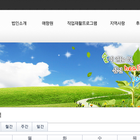
월
화
수
목