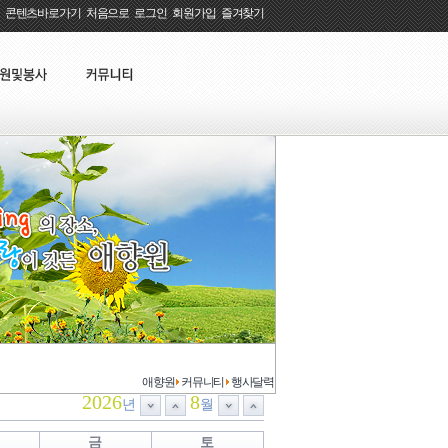
콘텐츠바로가기
:
처음으로
:
로그인
:
회원가입
:
즐겨찾기
애향원
커뮤니티
행사달력
2026
8
년
월
금
토