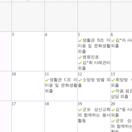
3
4
5
6
생활관 B조 이
김*자 
미용 및 문화생활
외출
외출
병원진료
김*희 사례관리
외출
10
11
12
13
생활관 C조 이
소망방 방별 외
희망방 
미용 및 문화생활
출
외출
외출
마음 쉼
상담 외출
17
18
19
20
군포 성산교회
김*동 
와 함께하는 봉사
외출
활동
군포 성
와 함께하
활동