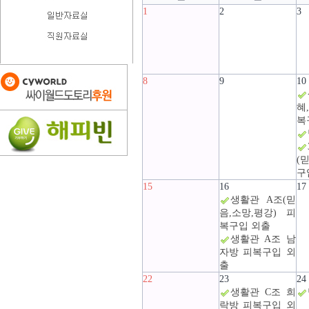
1
2
3
8
9
10
혜
복
(
구
15
16
17
생활관 A조(믿
음,소망,평강) 피
복구입 외출
생활관 A조 남
자방 피복구입 외
출
22
23
24
생활관 C조 희
락방 피복구입 외