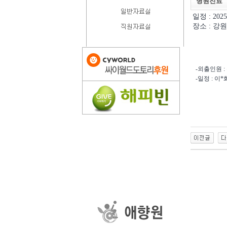
병원진료
일정 : 202
장소 : 강
-외출인원 : 
-일정 : 이