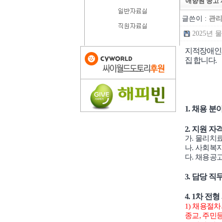
애향원 공고 
글쓴이 :
관
2025년 
지적장애인거
집 합니다
.
1.
채용 분야
2.
지원 자
가
.
물리치료
나
.
사회복
다
.
채용공고
3.
담당 직
4. 1
차 전형
1)
채용절차의
종교
,
주민