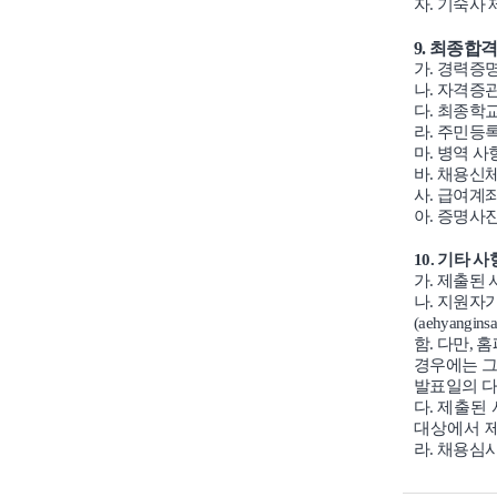
자
.
기숙사 
9.
최종합격
가
.
경력증명
나
.
자격증
다
.
최종학
라
.
주민등
마
.
병역 사
바
.
채용신
사
.
급여계좌
아
.
증명사
10.
기타 사
가
.
제출된 
나
.
지원자가
(aehyangins
함
.
다만
,
홈
경우에는 
발표일의 
다
.
제출된 
대상에서 
라
.
채용심사