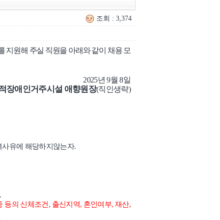
조회 : 3,374
지원해 주실 직원을 아래와 같이 채용 모
2025
년
9
월
8
일
적장애인거주시설 애향원장
(
직인생략
)
결격사유에 해당하지않는자
.
.
중 등의 신체조건
,
출신지역
,
혼인여부
,
재산
,