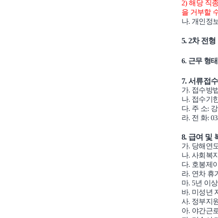
2)
해당 직종
을 거부할 
나
.
개인정보
5. 2
차 전형
6.
근무 형
7.
서류접수
가
.
접수방
나
.
접수기
다
.
주 소
:
강
라
.
전 화
: 0
8.
급여 및
가
.
당해연도
나
.
사회복지
다
.
호봉제이
라
.
연차 휴
마
. 5
년 이상
바
.
미성년 
사
.
정부지원
아
.
야간근로