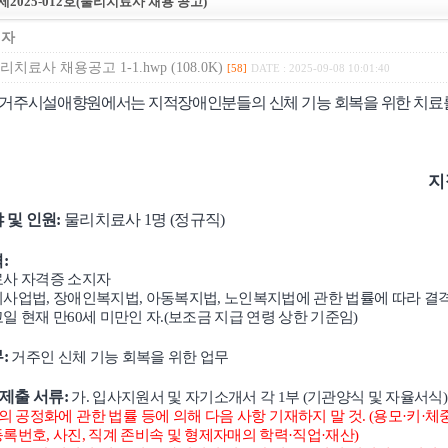
제2025-012호(물리치료사 채용 공고)
리자
물리치료사 채용공고 1-1.hwp (108.0K)
[58]
DATE : 2025-09-08 10:01:40
주시설애향원에서는 지적장애인분들의 신체 기능 회복을 위한 치료를 
지
 및 인원
:
물리치료사
1
명
(
정규직
)
격
:
사 자격증 소지자
지사업법
,
장애인복지법
,
아동복지법
,
노인복지법에 관한 법률에 따라 
일 현재 만
60
세 미만인 자
.(
보조금 지급 연령 상한 기준임
)
무
:
거주인 신체 기능 회복을 위한 업무
 제출 서류
:
가
.
입사지원서 및 자기소개서 각
1
부
(
기관양식 및 자율서식
)
 공정화에 관한 법률 등에 의해 다음 사항 기재하지 말 것
. (
용모
·
키
·
체
등록번호
,
사진
,
직계 존비속 및 형제자매의 학력
·
직업
·
재산
)