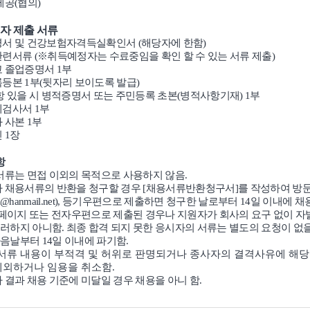
제공
(
협의
)
자 제출 서류
서 및 건강보험자격득실확인서
(
해당자에 한함
)
관련서류
(
※
취득예정자는 수료중임을 확인 할 수 있는 서류 제출
)
교 졸업증명서
1
부
록등본
1
부
(
뒷자리 보이도록 발급
)
항 있을 시 병적증명서 또는 주민등록 초본
(
병적사항기재
) 1
부
체검사서
1
부
 사본
1
부
진
1
장
항
서류는 면접 이외의 목적으로 사용하지 않음
.
 채용서류의 반환을 청구할 경우
[
채용서류반환청구서
]
를 작성하여 방
a@hanmail.net),
등기우편으로 제출하면 청구한 날로부터
14
일 이내에 채
페이지 또는 전자우편으로 제출된 경우나 지원자가 회사의 요구 없이 
그러하지 아니함
.
최종 합격 되지 못한 응시자의 서류는 별도의 요청이 없
다음날부터
14
일 이내에 파기함
.
서류 내용이 부적격 및 허위로 판명되거나 종사자의 결격사유에 해당
제외하거나 임용을 취소함
.
 결과 채용 기준에 미달일 경우 채용을 아니 함
.