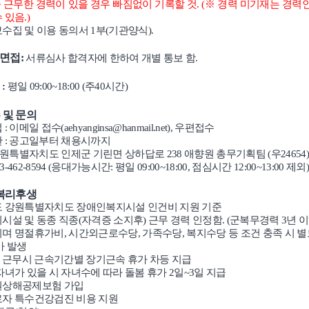
 근무한 경력이 있을 경우 빠짐없이 기록할 것
. (
※
경력 미기재는 경력
수 있음
.)
수집 및 이용 동의서
1
부
(
기관양식
).
 면접
:
서류심사 합격자에 한하여 개별 통보 함
.
태
:
평일
09:00~18:00 (
주
40
시간
)
 및 문의
법
:
이메일 접수
(aehyanginsa@hanmail.net),
우편접수
한
:
공고일부터 채용시까지
원특별자치도 인제군 기린면 상하답로
238
애향원 총무기획팀
(
우
24654
33-462-8594 (
응대가능시간
:
평일
09:00~18:00,
점심시간
12:00~13:00
제외
 복리후생
 강원특별자치도 장애인복지시설 인건비 지원 기준
시설 및 동종 직종
(
자격증 소지후
)
근무 경력 인정함
. (
군복무경력
3
년 
며 명절휴가비
,
시간외근로수당
,
가족수당
,
복지수당 등 조건 충족 시 별
가 발생
 근무시 근속기간별 장기근속 휴가 차등 지급
자녀가 있을 시 자녀수에 따라 돌봄 휴가
2
일
~3
일 지급
상해공제보험 가입
자 특수건강검진 비용 지원