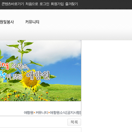
콘텐츠바로가기
:
처음으로
:
로그인
:
회원가입
:
즐겨찾기
애향원
커뮤니티
애향원소식 [공지사항]