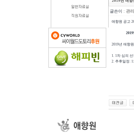
2019년 애
글쓴이 :
관
애향원 공고 20
2019년 애
2019년 애향
1. 1차 심의 
2. 추후일정: 
201
애