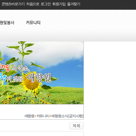
콘텐츠바로가기
:
처음으로
:
로그인
:
회원가입
:
즐겨찾기
애향원
커뮤니티
애향원소식 [공지사항]