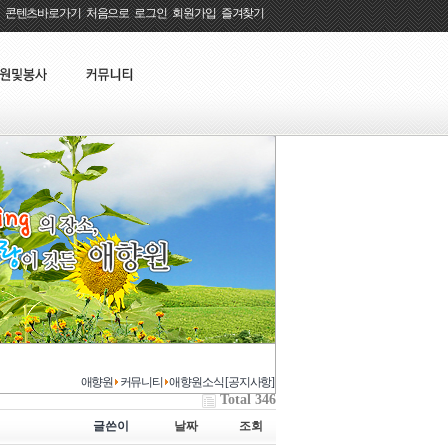
콘텐츠바로가기
:
처음으로
:
로그인
:
회원가입
:
즐겨찾기
애향원
커뮤니티
애향원소식 [공지사항]
Total 346
글쓴이
날짜
조회