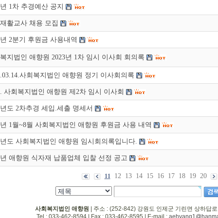
16년 1차 추경예산 공지
재활교사 채용 모집
16년 2분기 후원금 사용내역
복지법인 애향원 2023년 1차 임시 이사회 회의록
16.03.14.사회복지법인 애향원 정기 이사회의록
17. 사회복지법인 애향원 제2차 임시 이사회
15년도 2차추경 세입.세출 명세서
16년 1월~8월 사회복지법인 애향원 후원금 사용 내역
15년도 사회복지법인 애향원 임시회의록입니다.
17년 애향원 식자재 납품업체 입찰 선정 공고
12
13
14
15
16
17
18
19
20
11
사회복지법인 애향원
| 주소 : (252-842) 강원도 인제군 기린면 상하답로
Tel : 033-462-8594 | Fax : 033-462-8595 | E-mail :
aehyang1@hanmai