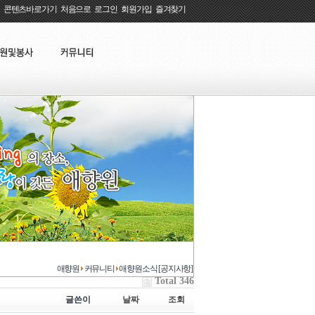
콘텐츠바로가기
:
처음으로
:
로그인
:
회원가입
:
즐겨찾기
애향원
커뮤니티
애향원소식 [공지사항]
Total 346
글쓴이
날짜
조회