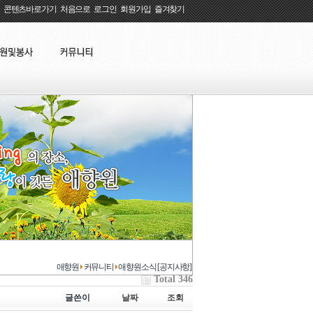
콘텐츠바로가기
:
처음으로
:
로그인
:
회원가입
:
즐겨찾기
애향원
커뮤니티
애향원소식 [공지사항]
Total 346
글쓴이
날짜
조회